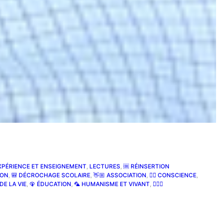
XPÉRIENCE ET ENSEIGNEMENT
, 
LECTURES
, 
🆒 RÉINSERTION
ION
, 
🎒 DÉCROCHAGE SCOLAIRE
, 
👋🏼 ASSOCIATION
, 
👍🏽 CONSCIENCE
, 
E DE LA VIE
, 
🦚 ÉDUCATION
, 
🦜 HUMANISME ET VIVANT
, 
🧘🏽‍♀️