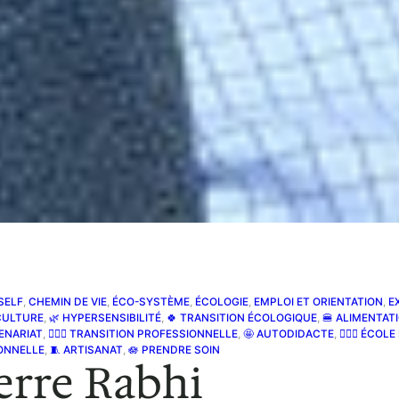
SELF
, 
CHEMIN DE VIE
, 
ÉCO-SYSTÈME
, 
ÉCOLOGIE
, 
EMPLOI ET ORIENTATION
, 
E
CULTURE
, 
🌿 HYPERSENSIBILITÉ
, 
🍀 TRANSITION ÉCOLOGIQUE
, 
🍔 ALIMENTAT
ENARIAT
, 
🚶🏾‍♀️ TRANSITION PROFESSIONNELLE
, 
🤩 AUTODIDACTE
, 
🤸🏽‍♀️ ÉCOL
IONNELLE
, 
🧵 ARTISANAT
, 
🪷 PRENDRE SOIN
ierre Rabhi