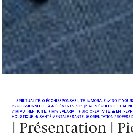
〰 SPIRITUALITÉ
, 
♻️ ÉCO-RESPONSABILITÉ
, 
⚖️ MORALE
, 
✔️ DO IT YOUR
PROFESSIONNELLE
, 
🌀🔥 ÉLÉMENTS 💧🌱
, 
🌾 AGROÉCOLOGIE ET AGRI
👏🏽 AUTHENTICITÉ
, 
👨🏽‍🔧 SALARIAT
, 
👩🏾‍🎨 CRÉATIVITÉ
, 
💼 ENTREPR
HOLISTIQUE
, 
🧠 SANTÉ MENTALE / SANTÉ
, 
🧭 ORIENTATION PROFESS
| Présentation | P