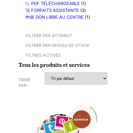
d
o
t
u
r
p
1
i
📉 PDF TÉLÉCHARGEABLE
1
u
d
i
o
r
3
p
t
🚀 FORFAITS ASSISTANTE
3
i
u
t
d
o
p
r
1
s
🤲🏼 DON LIBRE AU CENTRE
1
t
i
u
d
r
o
p
t
i
u
o
d
r
FILTRER PAR ATTRIBUT
t
i
d
u
o
t
u
i
d
FILTRER PAR NIVEAU DE STOCK
i
t
u
FILTRES ACTIVÉS
t
i
Tous les produits et services
s
t
TRIER
PAR: