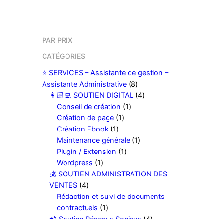
PAR PRIX
CATÉGORIES
⭐️ SERVICES – Assistante de gestion –
8
Assistante Administrative
8
p
4
👩🏻‍💻 SOUTIEN DIGITAL
4
1
r
p
Conseil de création
1
1
p
o
r
Création de page
1
1
p
r
d
o
Création Ebook
1
p
r
o
u
1
d
Maintenance générale
1
r
o
1
d
i
p
u
Plugin / Extension
1
1
o
d
p
u
t
r
i
Wordpress
1
p
d
u
r
i
s
o
t
💰 SOUTIEN ADMINISTRATION DES
4
r
u
i
o
t
d
s
VENTES
4
p
o
i
t
d
u
Rédaction et suivi de documents
r
d
1
t
u
i
contractuels
1
o
u
p
i
t
4