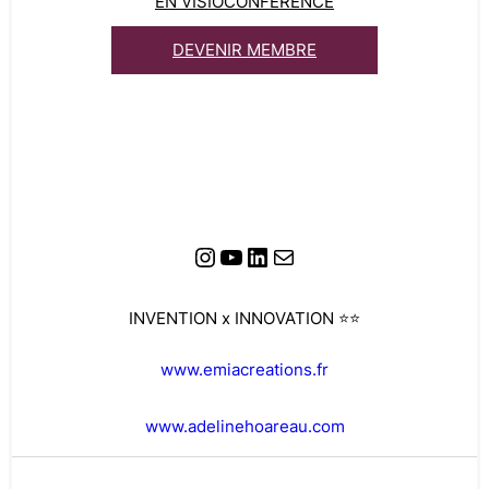
EN VISIOCONFÉRENCE
DEVENIR MEMBRE
Instagram
YouTube
LinkedIn
E-mail
INVENTION x INNOVATION ⭐️⭐️
www.emiacreations.fr
www.adelinehoareau.com